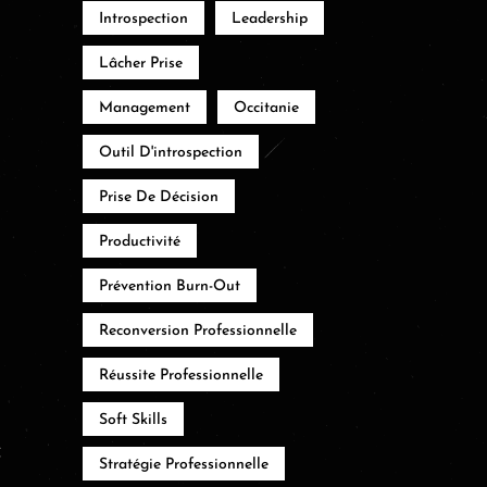
Introspection
Leadership
Lâcher Prise
Management
Occitanie
Outil D'introspection
Prise De Décision
Productivité
Prévention Burn-Out
Reconversion Professionnelle
Réussite Professionnelle
Soft Skills
c
Stratégie Professionnelle