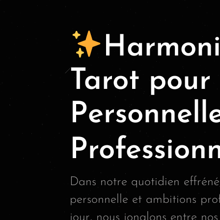
Harmonie
Tarot pour 
Personnell
Professionn
Dans notre quotidien effréné, 
personnelle et ambitions prof
jour, nous jonglons entre nos