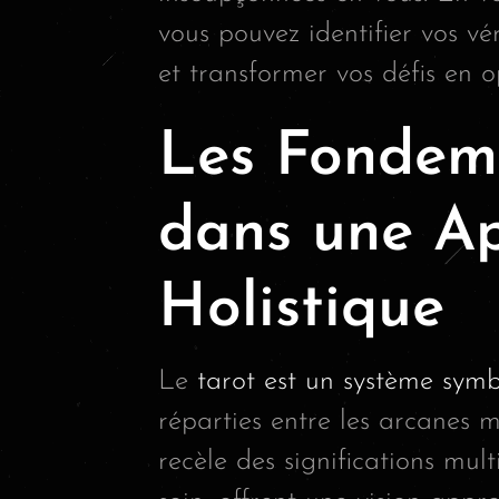
vous pouvez identifier vos vér
et transformer vos défis en o
Les Fondem
dans une A
Holistique
Le
tarot est un système sym
réparties entre les arcanes 
recèle des significations mult