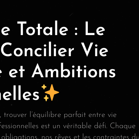
 Totale : Le
Concilier Vie
e et Ambitions
elles
trouver l’équilibre parfait entre vie
essionnelles est un véritable défi. Chaque
 obligations, nos rêves et les contraintes d