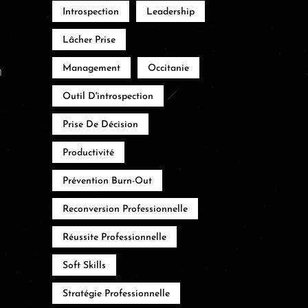
Introspection
Leadership
Lâcher Prise
n
Management
Occitanie
Outil D'introspection
Prise De Décision
Productivité
Prévention Burn-Out
Reconversion Professionnelle
Réussite Professionnelle
Soft Skills
Stratégie Professionnelle