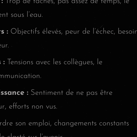
:
Trop de tâches, pas assez de temps, le
nt sous l’eau.
s :
Objectifs élevés, peur de l’échec, besoi
ur.
 :
Tensions avec les collègues, le
mmunication.
sance :
Sentiment de ne pas être
r, efforts non vus.
dre son emploi, changements constants