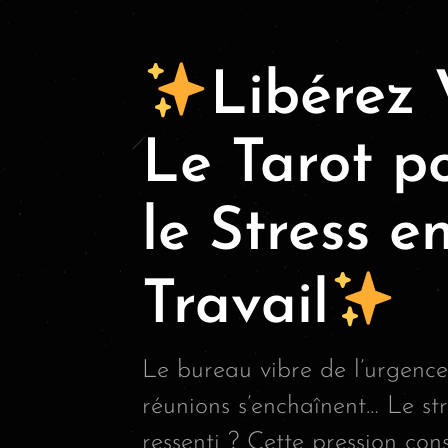
Libérez 
Le Tarot p
le Stress e
Travail
Le bureau vibre de l’urgence
réunions s’enchaînent… Le str
ressenti ? Cette pression con