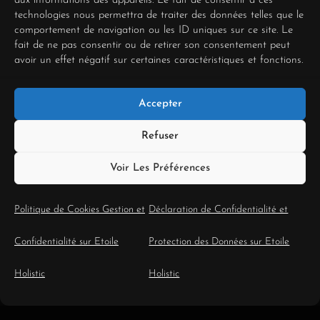
Explorez mes services
aux informations des appareils. Le fait de consentir à ces
technologies nous permettra de traiter des données telles que le
pour éclairer vos
comportement de navigation ou les ID uniques sur ce site. Le
fait de ne pas consentir ou de retirer son consentement peut
décisions de carrière et
avoir un effet négatif sur certaines caractéristiques et fonctions.
avancer avec confiance.
Accepter
Découvrez mes
Refuser
consultations de
Tarot
Voir Les Préférences
Politique de Cookies Gestion et
Déclaration de Confidentialité et
Confidentialité sur Etoile
Protection des Données sur Etoile
Holistic
Holistic