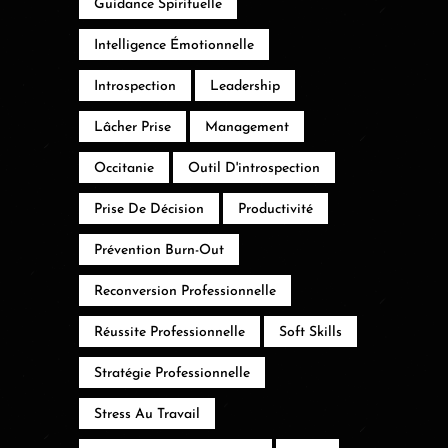
Guidance Spirituelle
Intelligence Émotionnelle
Introspection
Leadership
Lâcher Prise
Management
Occitanie
Outil D'introspection
Prise De Décision
Productivité
Prévention Burn-Out
Reconversion Professionnelle
Réussite Professionnelle
Soft Skills
Stratégie Professionnelle
Stress Au Travail