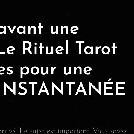
avant une
Le Rituel Tarot
es pour une
e INSTANTANÉE
rrivé. Le sujet est important. Vous savez