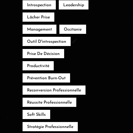
Introspection
Leadership
Lâcher Prise
Management
Occitanie
Outil D'introspection
Prise De Décision
Productivité
Prévention Burn-Out
Reconversion Professionnelle
Réussite Professionnelle
Soft Skills
Stratégie Professionnelle