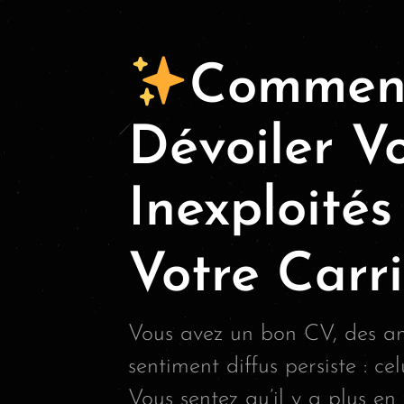
Comment
Dévoiler Vo
Inexploités
Votre Carri
Vous avez un bon CV, des ann
sentiment diffus persiste : ce
Vous sentez qu’il y a plus en