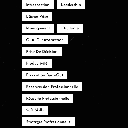
Introspection
Leadership
Lâcher Prise
Management
Occitanie
Outil D'introspection
Prise De Décision
Productivité
Prévention Burn-Out
Reconversion Professionnelle
Réussite Professionnelle
Soft Skills
Stratégie Professionnelle