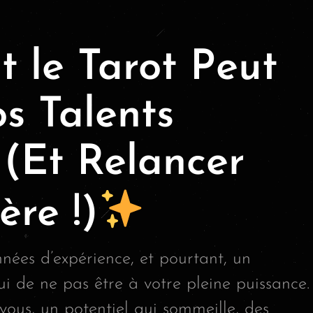
 le Tarot Peut
s Talents
 (Et Relancer
ère !)
ées d’expérience, et pourtant, un
lui de ne pas être à votre pleine puissance.
 vous, un potentiel qui sommeille, des