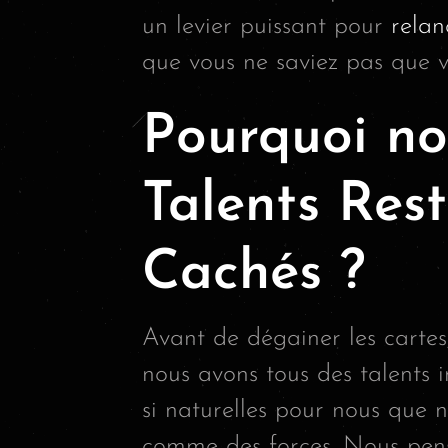
un levier puissant pour
relan
que vous ne saviez pas que v
Pourquoi no
Talents Rest
Cachés ?
Avant de dégainer les cartes
nous avons tous des talents 
si naturelles pour nous que
comme des forces. Nous pens