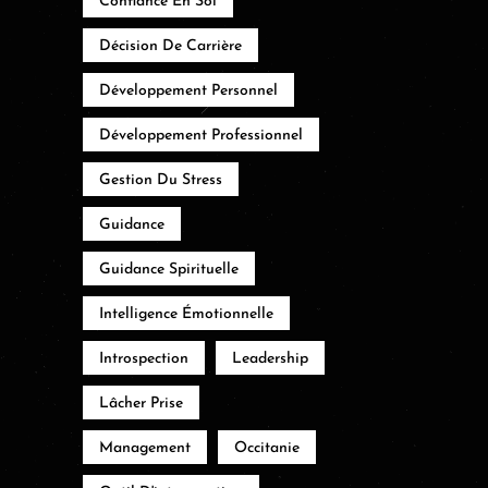
Confiance En Soi
Décision De Carrière
Développement Personnel
Développement Professionnel
Gestion Du Stress
Guidance
Guidance Spirituelle
Intelligence Émotionnelle
Introspection
Leadership
Lâcher Prise
Management
Occitanie