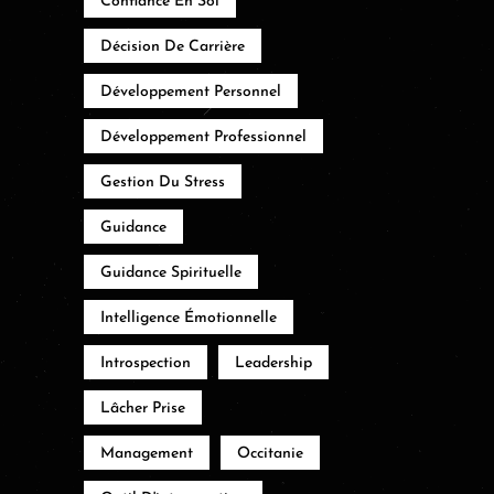
Confiance En Soi
Décision De Carrière
Développement Personnel
Développement Professionnel
Gestion Du Stress
Guidance
Guidance Spirituelle
Intelligence Émotionnelle
Introspection
Leadership
Lâcher Prise
Management
Occitanie