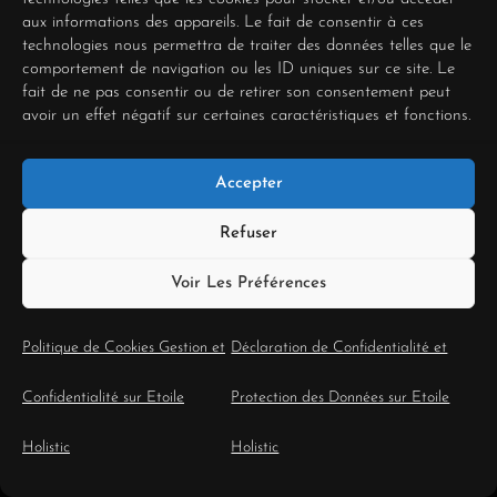
des questions ciblées
aux informations des appareils. Le fait de consentir à ces
technologies nous permettra de traiter des données telles que le
sur la culture d’équipe,
comportement de navigation ou les ID uniques sur ce site. Le
fait de ne pas consentir ou de retirer son consentement peut
le management, les
avoir un effet négatif sur certaines caractéristiques et fonctions.
raisons du départ de
Accepter
votre prédécesseur. Il
Refuser
vous demande d’être
Voir Les Préférences
conscient(e) du
Politique de Cookies Gestion et
Déclaration de Confidentialité et
compromis que vous
Confidentialité sur Etoile
Protection des Données sur Etoile
faites.
Holistic
Holistic
Feu Rouge :