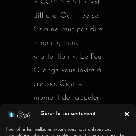
« COMMENT » est
difficile. Ou l’inverse.
Cela ne veut pas dire
« non », mais
« attention ». Le Feu
Orange vous invite à
creuser. C’est le
moment de rappeler
les RH ou un futur
Gérer le consentement
collègue pour poser
Pour offrir les meilleures expériences, nous utilisons des
technologies telles que les cookies pour stocker et/ou accéder