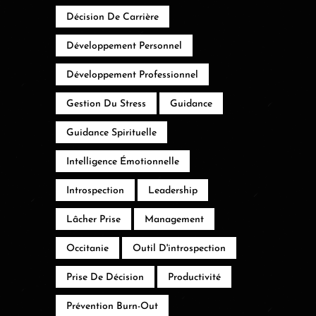
Décision De Carrière
Développement Personnel
Développement Professionnel
Gestion Du Stress
Guidance
Guidance Spirituelle
Intelligence Émotionnelle
Introspection
Leadership
Lâcher Prise
Management
Occitanie
Outil D'introspection
Prise De Décision
Productivité
Prévention Burn-Out