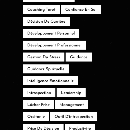
Coaching Tarot
Confiance En Soi
Décision De Carrière
Développement Personnel
Développement Professionnel
Gestion Du Stress
Guidance
Guidance Spirituelle
Intelligence Émotionnelle
Introspection
Leadership
Lâcher Prise
Management
Occitanie
Outil D'introspection
Prise De Décision
Productivité