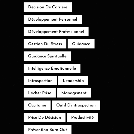
Décision De Carrière
Développement Personnel
Développement Professionnel
Gestion Du Stress
Guidance
Guidance Spirituelle
Intelligence Émotionnelle
Introspection
Leadership
Lâcher Prise
Management
Occitanie
Outil D'introspection
Prise De Décision
Productivité
Prévention Burn-Out