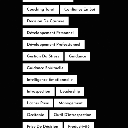
Coaching Tarot
Confiance En Soi
Décision De Carrière
Développement Personnel
Développement Professionnel
Gestion Du Stress
Guidance
Guidance Spirituelle
Intelligence Émotionnelle
Introspection
Leadership
Lâcher Prise
Management
Occitanie
Outil D'introspection
Prise De Décision
Productivité