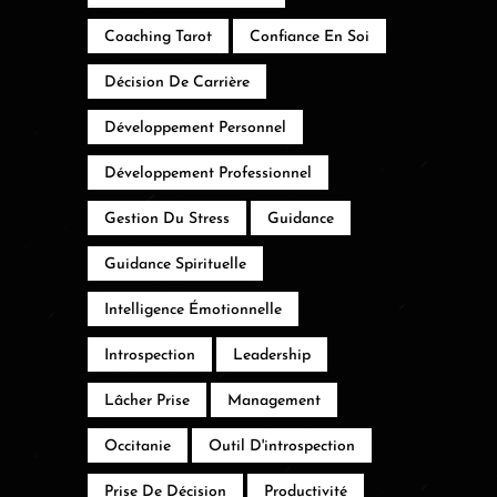
Coaching Tarot
Confiance En Soi
Décision De Carrière
Développement Personnel
Développement Professionnel
Gestion Du Stress
Guidance
Guidance Spirituelle
Intelligence Émotionnelle
Introspection
Leadership
Lâcher Prise
Management
Occitanie
Outil D'introspection
Prise De Décision
Productivité