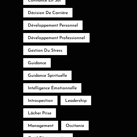
Confiance En Soi
Décision De Carrière
Développement Personnel
Développement Professionnel
Gestion Du Stress
Guidance
Guidance Spirituelle
Intelligence Émotionnelle
Introspection
Leadership
Lâcher Prise
Management
Occitanie