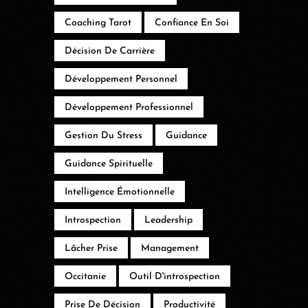
Coaching Tarot
Confiance En Soi
Décision De Carrière
Développement Personnel
Développement Professionnel
Gestion Du Stress
Guidance
Guidance Spirituelle
Intelligence Émotionnelle
Introspection
Leadership
Lâcher Prise
Management
Occitanie
Outil D'introspection
Prise De Décision
Productivité