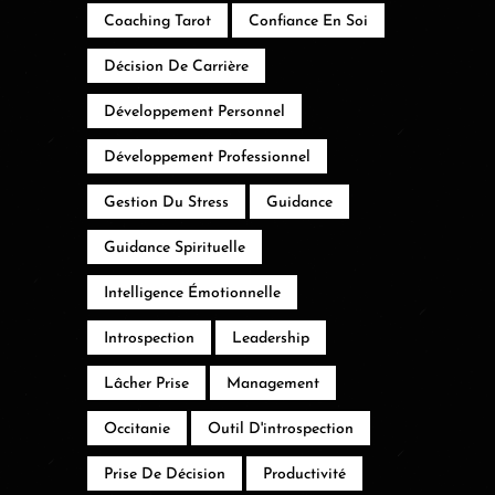
Coaching Tarot
Confiance En Soi
Décision De Carrière
Développement Personnel
Développement Professionnel
Gestion Du Stress
Guidance
Guidance Spirituelle
Intelligence Émotionnelle
Introspection
Leadership
Lâcher Prise
Management
Occitanie
Outil D'introspection
Prise De Décision
Productivité