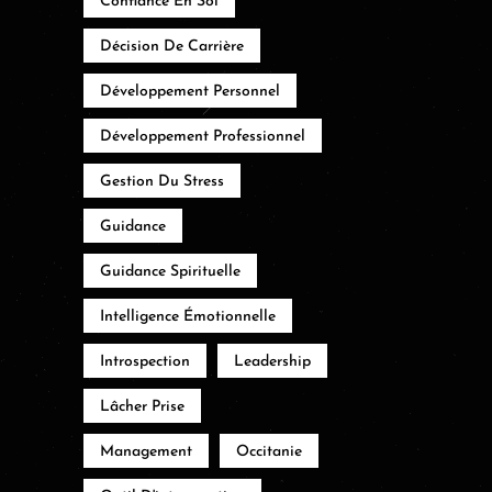
Confiance En Soi
Décision De Carrière
Développement Personnel
Développement Professionnel
Gestion Du Stress
Guidance
Guidance Spirituelle
Intelligence Émotionnelle
Introspection
Leadership
Lâcher Prise
Management
Occitanie