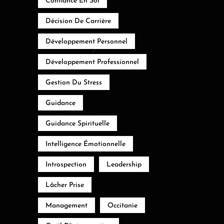
Confiance En Soi
Décision De Carrière
Développement Personnel
Développement Professionnel
Gestion Du Stress
Guidance
Guidance Spirituelle
Intelligence Émotionnelle
Introspection
Leadership
Lâcher Prise
Management
Occitanie