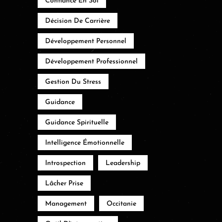
Confiance En Soi
Décision De Carrière
Développement Personnel
Développement Professionnel
Gestion Du Stress
Guidance
Guidance Spirituelle
Intelligence Émotionnelle
Introspection
Leadership
Lâcher Prise
Management
Occitanie