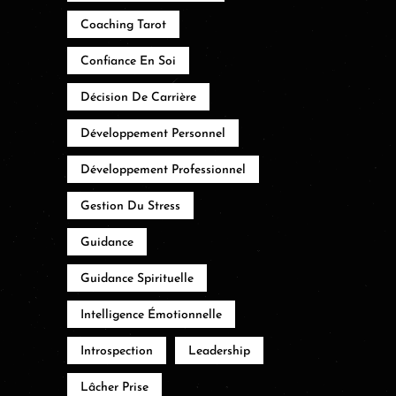
Coaching Tarot
Confiance En Soi
Décision De Carrière
Développement Personnel
Développement Professionnel
Gestion Du Stress
Guidance
Guidance Spirituelle
Intelligence Émotionnelle
Introspection
Leadership
Lâcher Prise