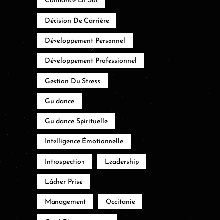
Confiance En Soi
Décision De Carrière
Développement Personnel
Développement Professionnel
Gestion Du Stress
Guidance
Guidance Spirituelle
Intelligence Émotionnelle
Introspection
Leadership
Lâcher Prise
Management
Occitanie