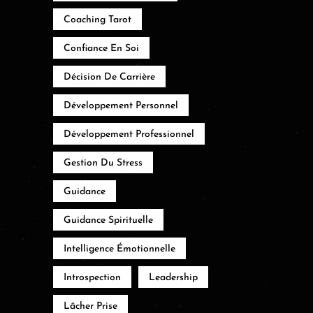
Coaching Tarot
Confiance En Soi
Décision De Carrière
Développement Personnel
Développement Professionnel
Gestion Du Stress
Guidance
Guidance Spirituelle
Intelligence Émotionnelle
Introspection
Leadership
Lâcher Prise