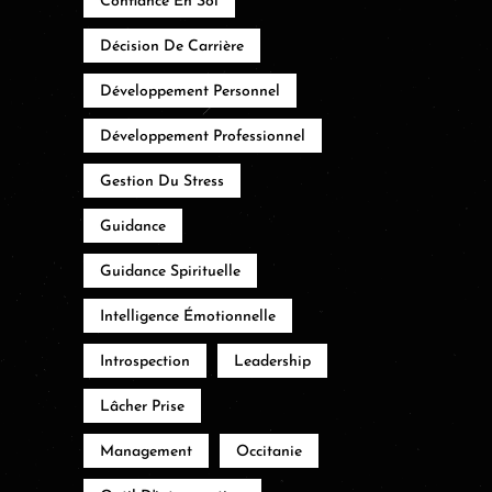
Confiance En Soi
Décision De Carrière
Développement Personnel
Développement Professionnel
Gestion Du Stress
Guidance
Guidance Spirituelle
Intelligence Émotionnelle
Introspection
Leadership
Lâcher Prise
Management
Occitanie