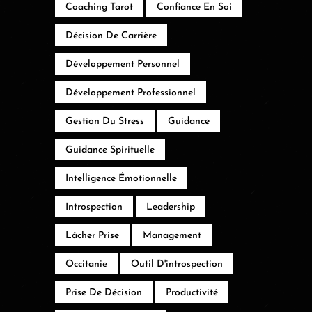
Coaching Tarot
Confiance En Soi
Décision De Carrière
Développement Personnel
Développement Professionnel
Gestion Du Stress
Guidance
Guidance Spirituelle
Intelligence Émotionnelle
Introspection
Leadership
Lâcher Prise
Management
Occitanie
Outil D'introspection
Prise De Décision
Productivité