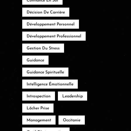
Confiance En Soi
Décision De Carrière
Développement Personnel
Développement Professionnel
Gestion Du Stress
Guidance
Guidance Spirituelle
Intelligence Émotionnelle
Introspection
Leadership
Lâcher Prise
Management
Occitanie