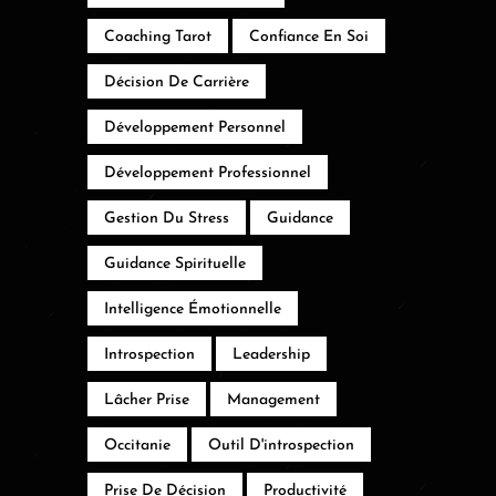
Coaching Tarot
Confiance En Soi
Décision De Carrière
Développement Personnel
Développement Professionnel
Gestion Du Stress
Guidance
Guidance Spirituelle
Intelligence Émotionnelle
Introspection
Leadership
Lâcher Prise
Management
Occitanie
Outil D'introspection
Prise De Décision
Productivité