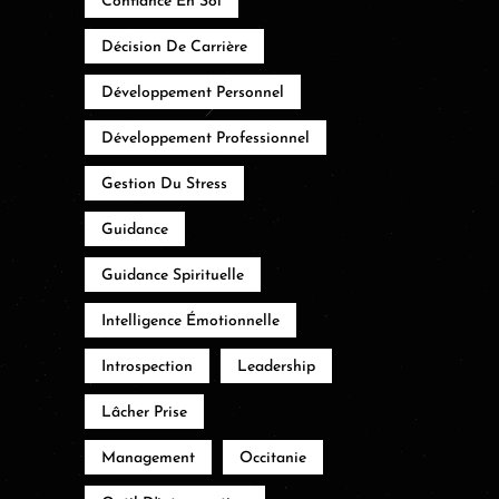
Confiance En Soi
Décision De Carrière
Développement Personnel
Développement Professionnel
Gestion Du Stress
Guidance
Guidance Spirituelle
Intelligence Émotionnelle
Introspection
Leadership
Lâcher Prise
Management
Occitanie