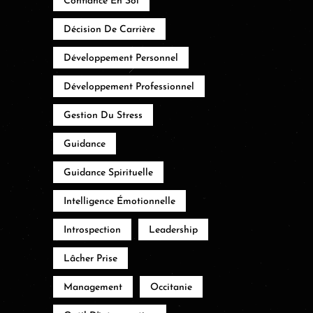
Confiance En Soi
Décision De Carrière
Développement Personnel
Développement Professionnel
Gestion Du Stress
Guidance
Guidance Spirituelle
Intelligence Émotionnelle
Introspection
Leadership
Lâcher Prise
Management
Occitanie