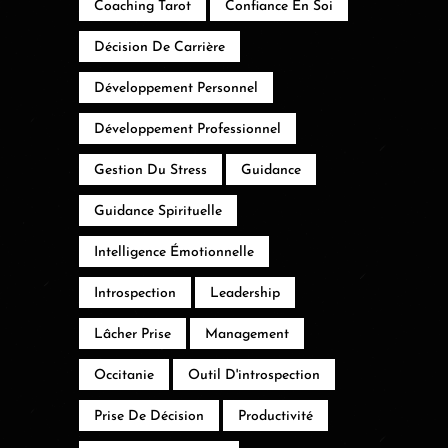
Coaching Tarot
Confiance En Soi
Décision De Carrière
Développement Personnel
Développement Professionnel
Gestion Du Stress
Guidance
Guidance Spirituelle
Intelligence Émotionnelle
Introspection
Leadership
Lâcher Prise
Management
Occitanie
Outil D'introspection
Prise De Décision
Productivité