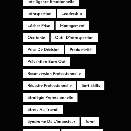
Intelligence Émotionnelle
Introspection
Leadership
Lâcher Prise
Management
Occitanie
Outil D'introspection
Prise De Décision
Productivité
Prévention Burn-Out
Reconversion Professionnelle
Réussite Professionnelle
Soft Skills
Stratégie Professionnelle
Stress Au Travail
Syndrome De L'imposteur
Tarot