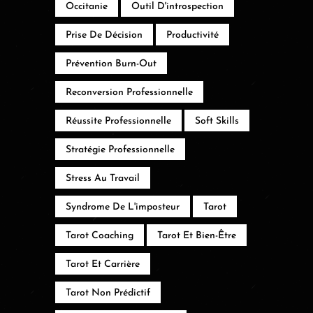
Occitanie
Outil D'introspection
Prise De Décision
Productivité
Prévention Burn-Out
Reconversion Professionnelle
Réussite Professionnelle
Soft Skills
Stratégie Professionnelle
Stress Au Travail
Syndrome De L'imposteur
Tarot
Tarot Coaching
Tarot Et Bien-Être
Tarot Et Carrière
Tarot Non Prédictif