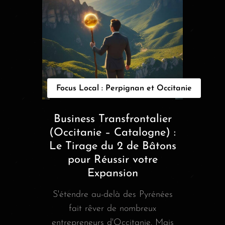
Focus Local : Perpignan et Occitanie
Business Transfrontalier
(Occitanie – Catalogne) :
Le Tirage du 2 de Bâtons
pour Réussir votre
Expansion
S'étendre au-delà des Pyrénées
fait rêver de nombreux
entrepreneurs d'Occitanie. Mais