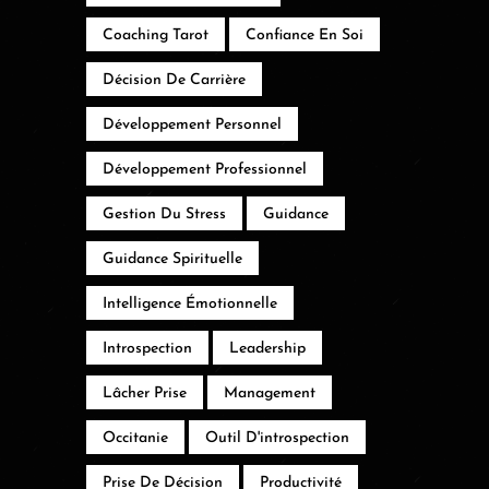
Coaching Tarot
Confiance En Soi
Décision De Carrière
Développement Personnel
Développement Professionnel
Gestion Du Stress
Guidance
Guidance Spirituelle
Intelligence Émotionnelle
Introspection
Leadership
Lâcher Prise
Management
Occitanie
Outil D'introspection
Prise De Décision
Productivité