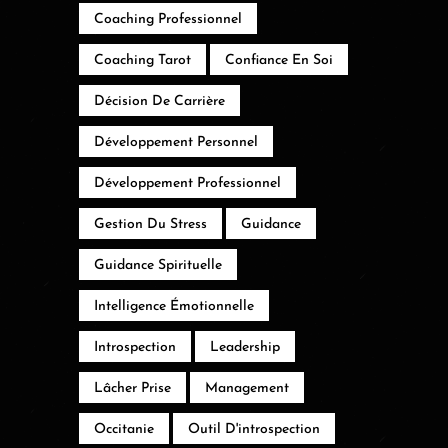
Coaching Professionnel
Coaching Tarot
Confiance En Soi
Décision De Carrière
Développement Personnel
Développement Professionnel
Gestion Du Stress
Guidance
Guidance Spirituelle
Intelligence Émotionnelle
Introspection
Leadership
Lâcher Prise
Management
Occitanie
Outil D'introspection