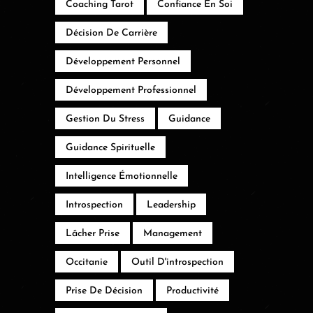
Coaching Tarot
Confiance En Soi
Décision De Carrière
Développement Personnel
Développement Professionnel
Gestion Du Stress
Guidance
Guidance Spirituelle
Intelligence Émotionnelle
Introspection
Leadership
Lâcher Prise
Management
Occitanie
Outil D'introspection
Prise De Décision
Productivité