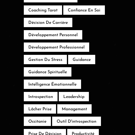
Coaching Tarot
Confiance En Soi
Décision De Carrière
Développement Personnel
Développement Professionnel
Gestion Du Stress
Guidance
Guidance Spirituelle
Intelligence Émotionnelle
Introspection
Leadership
Lâcher Prise
Management
Occitanie
Outil D'introspection
Prise De Décision
Productivité