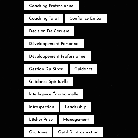
Coaching Professionnel
Coaching Tarot
Confiance En Soi
Décision De Carrière
Développement Personnel
Développement Professionnel
Gestion Du Stress
Guidance
Guidance Spirituelle
Intelligence Émotionnelle
Introspection
Leadership
Lâcher Prise
Management
Occitanie
Outil D'introspection