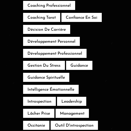
Coaching Professionnel
Coaching Tarot
Confiance En Soi
Décision De Carrière
Développement Personnel
Développement Professionnel
Gestion Du Stress
Guidance
Guidance Spirituelle
Intelligence Émotionnelle
Introspection
Leadership
Lâcher Prise
Management
Occitanie
Outil D'introspection