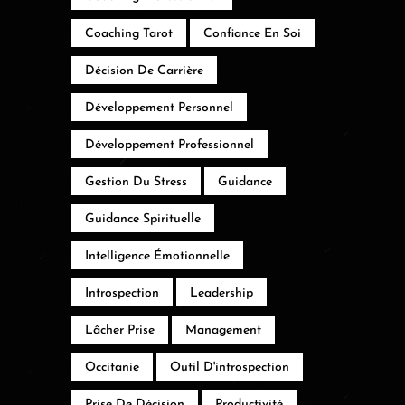
Coaching Tarot
Confiance En Soi
Décision De Carrière
Développement Personnel
Développement Professionnel
Gestion Du Stress
Guidance
Guidance Spirituelle
Intelligence Émotionnelle
Introspection
Leadership
Lâcher Prise
Management
Occitanie
Outil D'introspection
Prise De Décision
Productivité