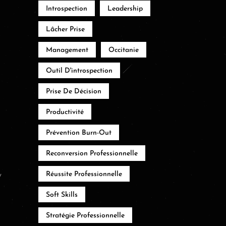
Introspection
Leadership
Lâcher Prise
Management
Occitanie
Outil D'introspection
Prise De Décision
Productivité
Prévention Burn-Out
Reconversion Professionnelle
,
Réussite Professionnelle
Soft Skills
Stratégie Professionnelle