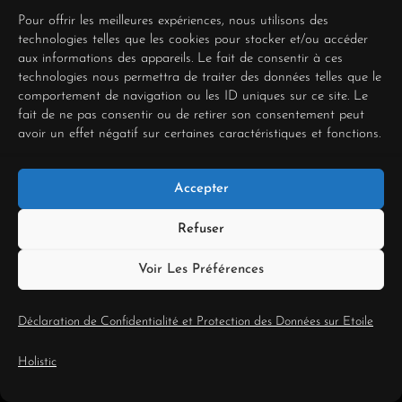
pragmatique, basée
Pour offrir les meilleures expériences, nous utilisons des
technologies telles que les cookies pour stocker et/ou accéder
sur l’intérêt supérieur
aux informations des appareils. Le fait de consentir à ces
technologies nous permettra de traiter des données telles que le
de l’entreprise, devons-
comportement de navigation ou les ID uniques sur ce site. Le
fait de ne pas consentir ou de retirer son consentement peut
nous prendre ?
avoir un effet négatif sur certaines caractéristiques et fonctions.
Accepter
Exemple Pratique :
Refuser
Vous êtes en conflit
ouvert sur le
Voir Les Préférences
lancement d’un
Déclaration de Confidentialité et Protection des Données sur Etoile
nouveau service qui
Holistic
demande un gros
investissement de