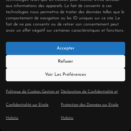
aux informations des appareils. Le fait de consentir à ces
technologies nous permettra de traiter des données telles que le
Votre Boss Vous Micromanage ? Le
comportement de navigation ou les ID uniques sur ce site. Le
fait de ne pas consentir ou de retirer son consentement peut
Tirage du Cavalier de Deniers
avoir un effet négatif sur certaines caractéristiques et fonctions.
pour Regagner Votre Autonomie
16 juin 2026
Accepter
Acteurs de l’Événementiel en
Refuser
Occitanie : Le Tirage de la Roue
de Fortune pour Gérer le Chaos
Voir Les Préférences
des Festivals
15 juin 2026
Politique de Cookies Gestion et
Déclaration de Confidentialité et
Devenir le Manager de ses Anciens
Confidentialité sur Etoile
Protection des Données sur Etoile
Collègues : La Posture de la
Tempérance pour Éviter le Malaise
Holistic
Holistic
9 juin 2026