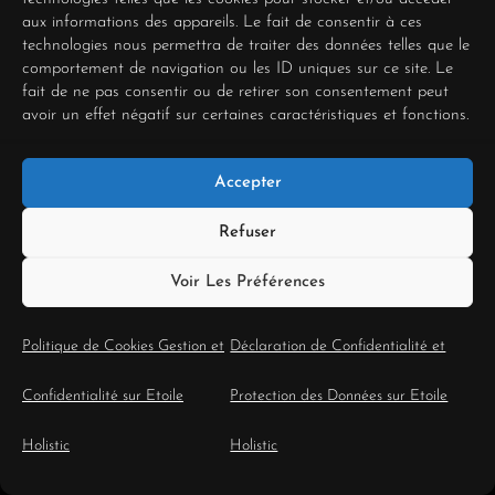
germe d’une vérité
aux informations des appareils. Le fait de consentir à ces
technologies nous permettra de traiter des données telles que le
absolue. Vous ne pouvez
comportement de navigation ou les ID uniques sur ce site. Le
fait de ne pas consentir ou de retirer son consentement peut
plus vous mentir.
avoir un effet négatif sur certaines caractéristiques et fonctions.
L’arcane du Jugement
nous rappelle que
Accepter
reconstruire sa
Refuser
carrière après un
Voir Les Préférences
burn-out
est
l’opportunité de vivre
Politique de Cookies Gestion et
Déclaration de Confidentialité et
une « seconde vie » au
Confidentialité sur Etoile
Protection des Données sur Etoile
sein de la même
Holistic
Holistic
existence. Une vie où le