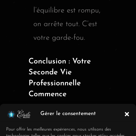
l’équilibre est rompu,
on arrête tout. C’est
votre garde-fou.
Conclusion : Votre
Seconde Vie
Professionnelle
Commence
Traverser un burn-out
Gérer le consentement
est une épreuve terrible,
mais elle porte en elle le
Pour offrir les meilleures expériences, nous utilisons des
technologies telles que les cookies pour stocker et/ou accéder