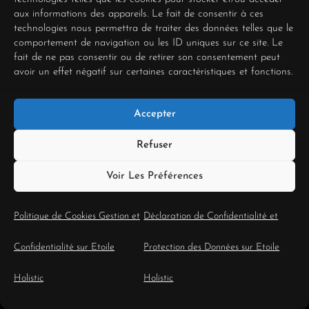
tarifaires pour qu’elles
aux informations des appareils. Le fait de consentir à ces
technologies nous permettra de traiter des données telles que le
comportement de navigation ou les ID uniques sur ce site. Le
soient plus équitables
fait de ne pas consentir ou de retirer son consentement peut
avoir un effet négatif sur certaines caractéristiques et fonctions.
pour vous, et mettre à
jour vos processus
Accepter
administratifs. C’est de
Refuser
l’hygiène
Voir Les Préférences
entrepreneuriale.
Politique de Cookies Gestion et
Déclaration de Confidentialité et
La Graine
Confidentialité sur Etoile
Protection des Données sur Etoile
Stratégique : La
Holistic
Holistic
Reine de Bâtons.