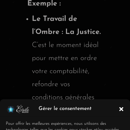
Exemple :
Le Travail de
l’Ombre : La Justice.
C’est le moment idéal
pour mettre en ordre
votre comptabilité,
refondre vos
conditions générales
Gérer le consentement
de vente (CGV),
revoir vos grilles
Pour offrir les meilleures expériences, nous utilisons des
technologies telles que les cookies pour stocker et/ou accéder